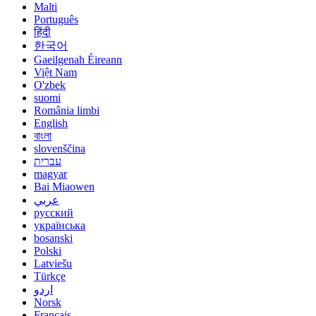
Malti
Português
हिंदी
한국어
Gaeilgenah Éireann
Việt Nam
O'zbek
suomi
România limbi
English
বাংলা
slovenščina
עברית
magyar
Bai Miaowen
عربي
русский
українська
bosanski
Polski
Latviešu
Türkçe
اردو
Norsk
Français