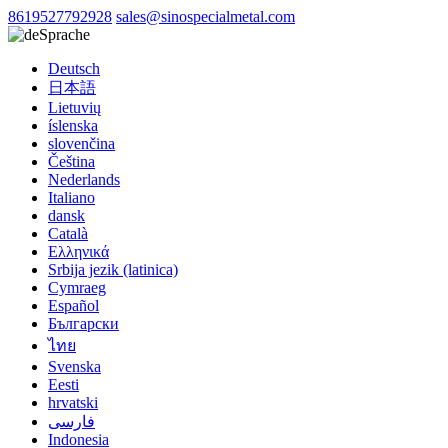
8619527792928
sales@sinospecialmetal.com
Sprache
Deutsch
日本語
Lietuvių
íslenska
slovenčina
Čeština
Nederlands
Italiano
dansk
Català
Ελληνικά
Srbija jezik (latinica)
Cymraeg
Español
Български
ไทย
Svenska
Eesti
hrvatski
فارسی
Indonesia