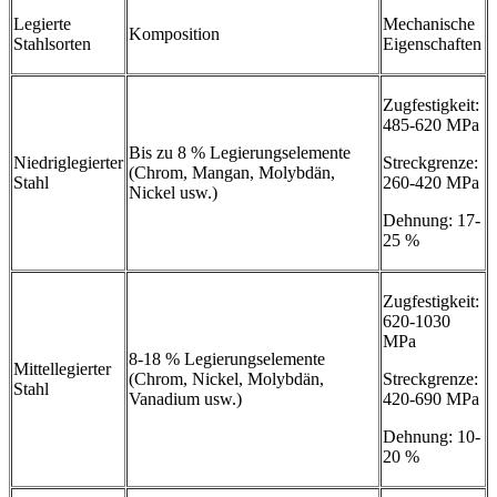
Legierte
Mechanische
Komposition
Stahlsorten
Eigenschaften
Zugfestigkeit:
485-620 MPa
Bis zu 8 % Legierungselemente
Niedriglegierter
Streckgrenze:
(Chrom, Mangan, Molybdän,
Stahl
260-420 MPa
Nickel usw.)
Dehnung: 17-
25 %
Zugfestigkeit:
620-1030
MPa
8-18 % Legierungselemente
Mittellegierter
(Chrom, Nickel, Molybdän,
Streckgrenze:
Stahl
Vanadium usw.)
420-690 MPa
Dehnung: 10-
20 %