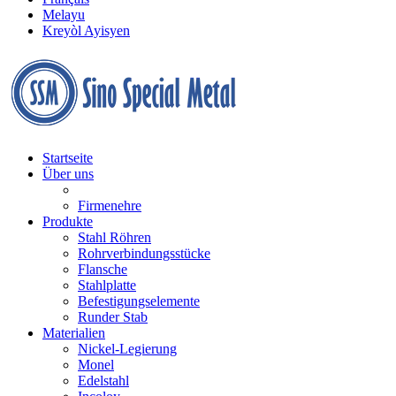
Melayu
Kreyòl Ayisyen
Startseite
Über uns
Firmenehre
Produkte
Stahl Röhren
Rohrverbindungsstücke
Flansche
Stahlplatte
Befestigungselemente
Runder Stab
Materialien
Nickel-Legierung
Monel
Edelstahl